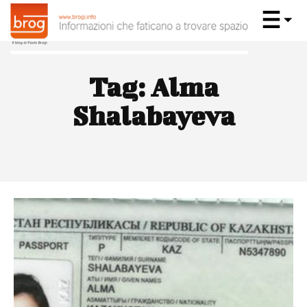
Tag:
Alma
Shalabayeva