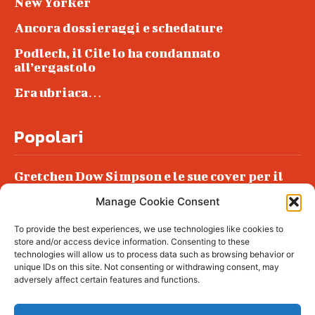
New Yorker
Ancora dossieraggi e schedature
Podlech, il Cile lo ha condannato
all’ergastolo
Era ubriaca…
Popolari
Gretchen Dow Simpson e le sue cover per il
New Yorker
Manage Cookie Consent
Ancora dossieraggi e schedature
To provide the best experiences, we use technologies like cookies to
Podlech, il Cile lo ha condannato
store and/or access device information. Consenting to these
all’ergastolo
technologies will allow us to process data such as browsing behavior or
unique IDs on this site. Not consenting or withdrawing consent, may
Era ubriaca…
adversely affect certain features and functions.