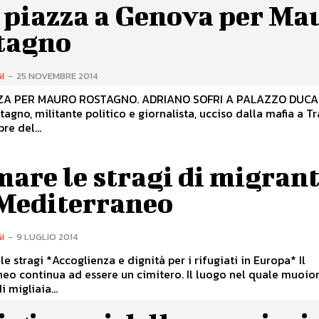
 piazza a Genova per Ma
tagno
I
-
25 NOVEMBRE 2014
ZA PER MAURO ROSTAGNO. ADRIANO SOFRI A PALAZZO DUCA
agno, militante politico e giornalista, ucciso dalla mafia a Tr
re del...
are le stragi di migrant
 Mediterraneo
I
-
9 LUGLIO 2014
ità per i rifugiati in Europa* Il
tinua ad essere un cimitero. Il luogo nel quale muoiono le
 migliaia...