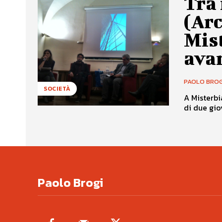
Tra 
(Arc
Mis
avan
PAOLO BROG
SOCIETÀ
A Misterbi
di due gio
Paolo Brogi