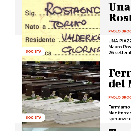
Una
Ros
PAOLO BROG
UNA PIAZ
Mauro Rost
26 settemb
SOCIETÀ
Ferm
del
PAOLO BROG
Fermiamo le stragi *Accoglienza e dign
Mediterraneo con
speranze di
SOCIETÀ