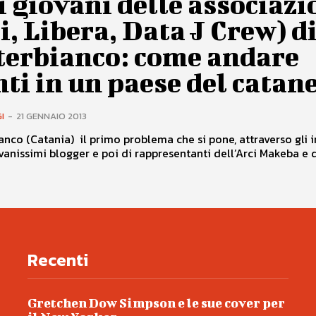
i giovani delle associazi
i, Libera, Data J Crew) d
terbianco: come andare
ti in un paese del catan
I
-
21 GENNAIO 2013
anco (Catania) il primo problema che si pone, attraverso gli i
vanissimi blogger e poi di rappresentanti dell’Arci Makeba e di
Recenti
Gretchen Dow Simpson e le sue cover per