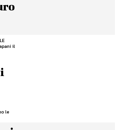
uro
LE
apani il
i