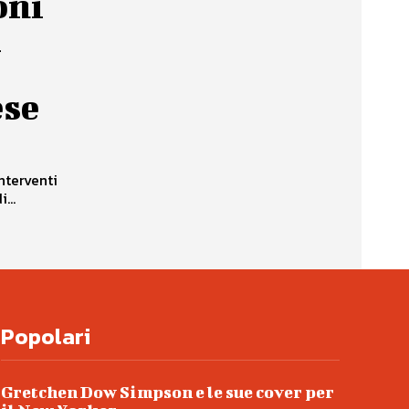
oni
i
ese
nterventi
...
Popolari
Gretchen Dow Simpson e le sue cover per