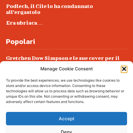
Podlech, il Cile lo ha condannato
all’ergastolo
Era ubriaca…
Popolari
Gretchen Dow Simpson e le sue cover per il
New Yorker
Manage Cookie Consent
Ancora dossieraggi e schedature
To provide the best experiences, we use technologies like cookies to
Podlech, il Cile lo ha condannato
store and/or access device information. Consenting to these
all’ergastolo
technologies will allow us to process data such as browsing behavior or
unique IDs on this site. Not consenting or withdrawing consent, may
Era ubriaca…
adversely affect certain features and functions.
Accept
Deny