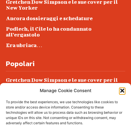
Gretchen Dow Simpson e le sue cover per il
New Yorker
Ancora dossieraggi e schedature
Podlech, il Cile lo ha condannato
all’ergastolo
Era ubriaca…
Popolari
Gretchen Dow Simpson e le sue cover per il
New Yorker
Manage Cookie Consent
Ancora dossieraggi e schedature
To provide the best experiences, we use technologies like cookies to
Podlech, il Cile lo ha condannato
store and/or access device information. Consenting to these
all’ergastolo
technologies will allow us to process data such as browsing behavior or
unique IDs on this site. Not consenting or withdrawing consent, may
Era ubriaca…
adversely affect certain features and functions.