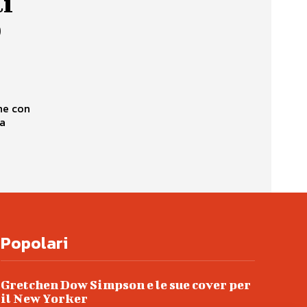
li
o
che con
Popolari
Gretchen Dow Simpson e le sue cover per
il New Yorker