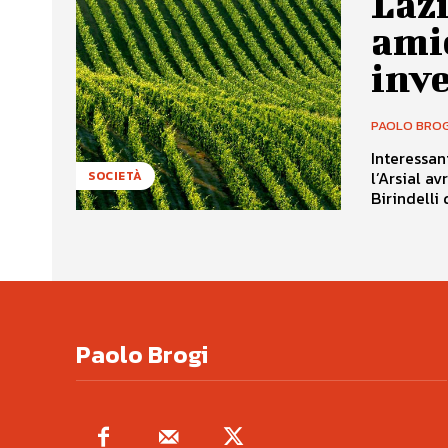
Lazi
amic
inve
PAOLO BROG
Interessan
l’Arsial avreb
SOCIETÀ
Birindelli 
Paolo Brogi