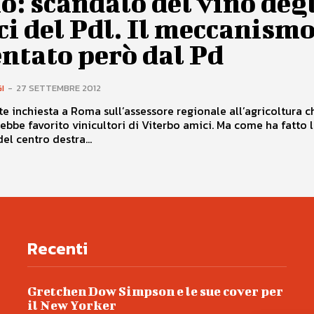
o: scandalo del vino deg
i del Pdl. Il meccanism
ntato però dal Pd
I
-
27 SETTEMBRE 2012
te inchiesta a Roma sull’assessore regionale all’agricoltura 
be favorito vinicultori di Viterbo amici. Ma come ha fatto la
del centro destra...
Recenti
Gretchen Dow Simpson e le sue cover per
il New Yorker