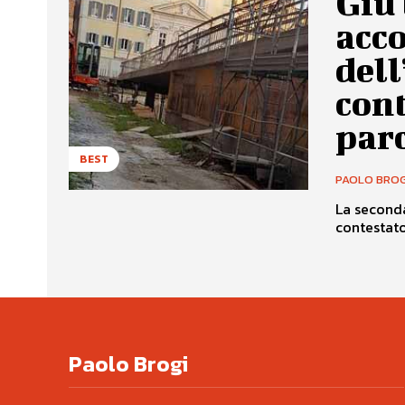
Giù 
acco
dell
cont
par
BEST
PAOLO BROG
La seconda
contestato
Paolo Brogi