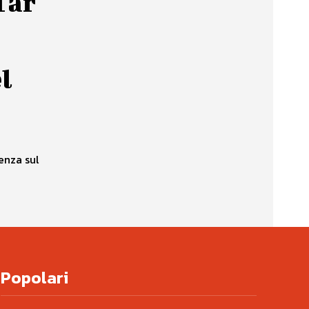
Tar
l
enza sul
Popolari