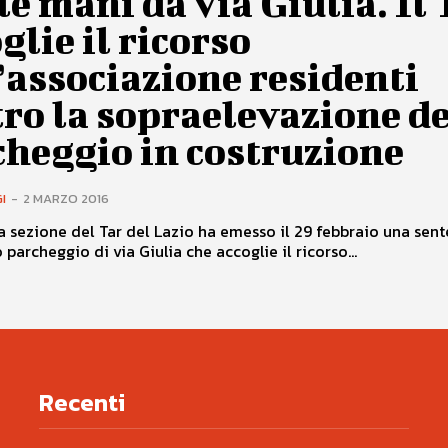
le mani da via Giulia. Il 
glie il ricorso
’associazione residenti
ro la sopraelevazione de
cheggio in costruzione
I
-
2 MARZO 2016
 sezione del Tar del Lazio ha emesso il 29 febbraio una sent
 parcheggio di via Giulia che accoglie il ricorso...
Recenti