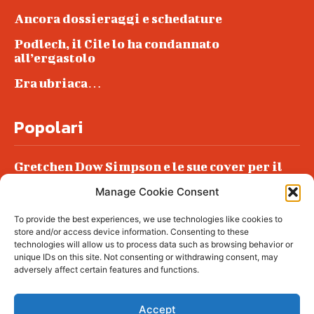
Ancora dossieraggi e schedature
Podlech, il Cile lo ha condannato
all’ergastolo
Era ubriaca…
Popolari
Gretchen Dow Simpson e le sue cover per il
New Yorker
Manage Cookie Consent
Ancora dossieraggi e schedature
To provide the best experiences, we use technologies like cookies to
Podlech, il Cile lo ha condannato
store and/or access device information. Consenting to these
all’ergastolo
technologies will allow us to process data such as browsing behavior or
unique IDs on this site. Not consenting or withdrawing consent, may
Era ubriaca…
adversely affect certain features and functions.
Accept