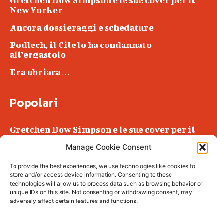
Gretchen Dow Simpson e le sue cover per il
New Yorker
Ancora dossieraggi e schedature
Podlech, il Cile lo ha condannato
all’ergastolo
Era ubriaca…
Popolari
Gretchen Dow Simpson e le sue cover per il
New Yorker
Manage Cookie Consent
Ancora dossieraggi e schedature
To provide the best experiences, we use technologies like cookies to
Podlech, il Cile lo ha condannato
store and/or access device information. Consenting to these
all’ergastolo
technologies will allow us to process data such as browsing behavior or
unique IDs on this site. Not consenting or withdrawing consent, may
Era ubriaca…
adversely affect certain features and functions.