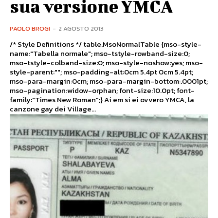
sua versione YMCA
PAOLO BROGI
-
2 AGOSTO 2013
/* Style Definitions */ table.MsoNormalTable {mso-style-
name:"Tabella normale"; mso-tstyle-rowband-size:0;
mso-tstyle-colband-size:0; mso-style-noshow:yes; mso-
style-parent:""; mso-padding-alt:0cm 5.4pt 0cm 5.4pt;
mso-para-margin:0cm; mso-para-margin-bottom:.0001pt;
mso-pagination:widow-orphan; font-size:10.0pt; font-
family:"Times New Roman";} Ai em si ei ovvero YMCA, la
canzone gay dei Village...