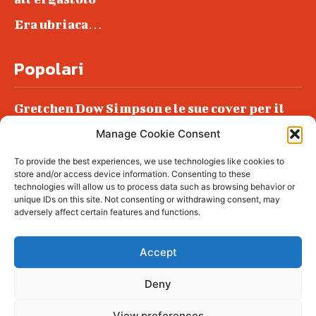
Era ubriaca…
Popolari
Gretchen Dow Simpson e le sue cover per il
New Yorker
Manage Cookie Consent
Ancora dossieraggi e schedature
To provide the best experiences, we use technologies like cookies to
Podlech, il Cile lo ha condannato
store and/or access device information. Consenting to these
all’ergastolo
technologies will allow us to process data such as browsing behavior or
unique IDs on this site. Not consenting or withdrawing consent, may
Era ubriaca…
adversely affect certain features and functions.
Accept
Deny
© tagDiv - All rights reserved. Made with
Newspaper Theme. Center Magazine is our
complete News Portal about living, lifestyle,
View preferences