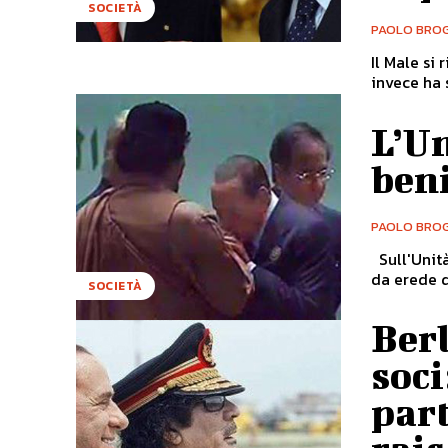
SOCIETÀ
PAOLO BROG
Il Male si 
invece ha s
L’Un
beni
PAOLO BROG
Sull'Unità
da erede d
SOCIETÀ
Berl
soci
part