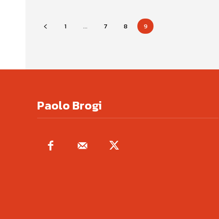
1
...
7
8
9
Paolo Brogi