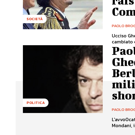
rais
Com
SOCIETÀ
PAOLO BROG
Ucciso Ghe
cambiato e
Pao
Ghe
Berl
mili
sho
POLITICA
PAOLO BROG
L'avvo0cat
Mondani, i