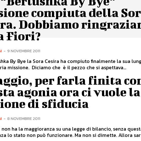
 “Berlushka By Bye”
sione compiuta della So
ira. Dobbiamo ringrazia
a Fiori?
I
-
9 NOVEMBRE 2011
hka By Bye la Sora Cesira ha compiuto finalmente la sua lun
ria missione. Diciamo che è il pezzo che si aspettava...
ggio, per farla finita co
ta agonia ora ci vuole la
one di sfiducia
I
-
8 NOVEMBRE 2011
 non ha la maggioranza su una legge di bilancio, senza quest
a lo stato non può funzionare. Ma non si dimette. Allora sarà