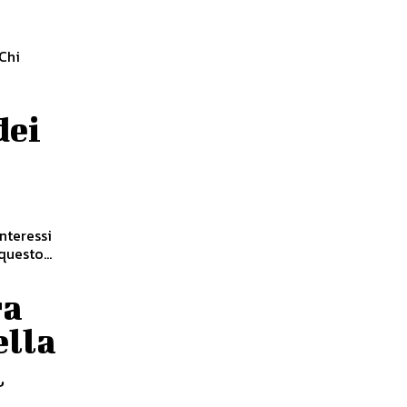
dei
nteressi
questo...
ra
ella
l