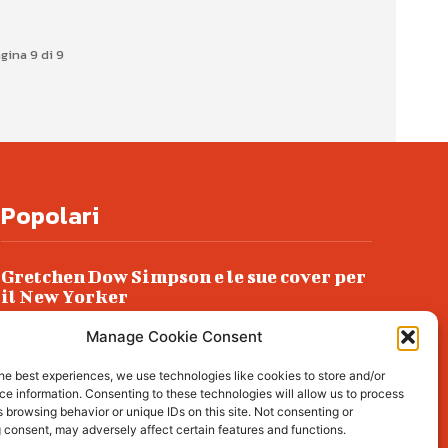
gina 9 di 9
Popolari
Gretchen Dow Simpson e le sue cover per
il New Yorker
Ancora dossieraggi e schedature
Manage Cookie Consent
Podlech, il Cile lo ha condannato
he best experiences, we use technologies like cookies to store and/or
all’ergastolo
e information. Consenting to these technologies will allow us to process
 browsing behavior or unique IDs on this site. Not consenting or
Era ubriaca…
 consent, may adversely affect certain features and functions.