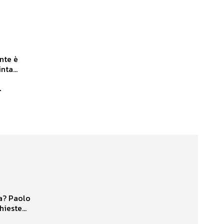
ente è
ta...
i
va? Paolo
ieste...