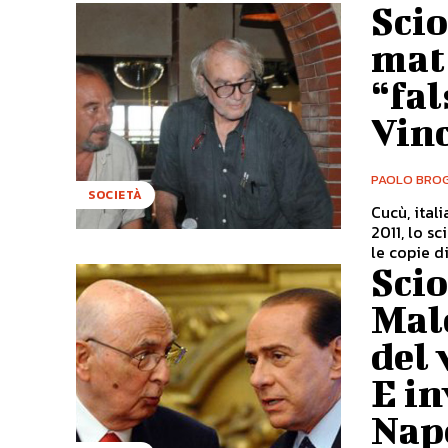
Scio
matt
“fal
Vin
PAOLO BROG
SOCIETÀ
Cucù, ital
2011, lo s
le copie di
Scio
Male
del 
E in
Napo