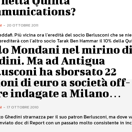
 nella Quinta
munications?
I
-
20 OTTOBRE 2011
ddafi. Più vicina ora l’eredità del socio Berlusconi che se ni
rediterà con l’altro socio Tarak Ben Hammar il 10% della Quin
lo Mondani nel mirino d
dini. Ma ad Antigua
usconi ha sborsato 22
oni di euro a società off-
re indagate a Milano…
I
-
17 OTTOBRE 2010
o Ghedini strarnazza per il suo patron Berlusconi, ma dove 
nviato doc di Report con un passato molto consistente in inch