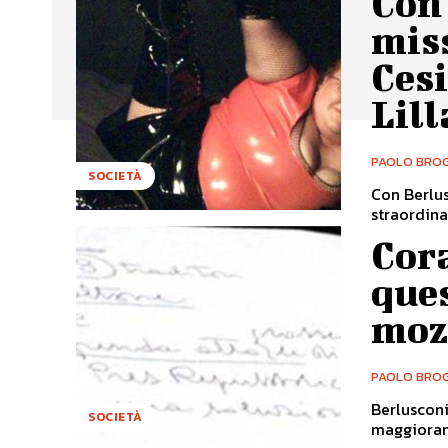
Con
mis
Ces
Lill
PAOLO BROG
SOCIETÀ
Con Berlus
straordina
Cora
ques
mozi
PAOLO BROG
Berlusconi
SOCIETÀ
maggioranz