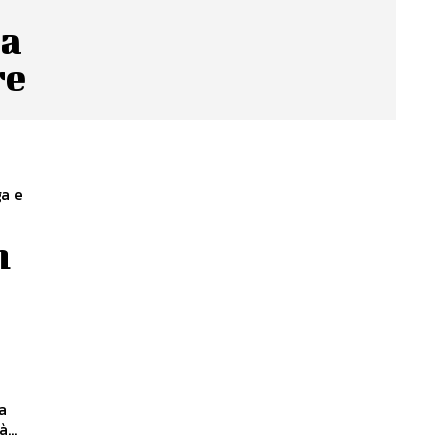
ra
re
ga e
n
a
...