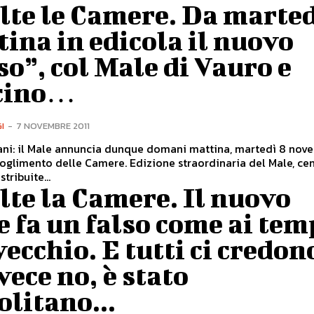
lte le Camere. Da marte
ina in edicola il nuovo
so”, col Male di Vauro e
cino…
I
-
7 NOVEMBRE 2011
iani: il Male annuncia dunque domani mattina, martedì 8 nov
cioglimento delle Camere. Edizione straordinaria del Male, ce
stribuite...
lte la Camere. Il nuovo
 fa un falso come ai tem
vecchio. E tutti ci credo
vece no, è stato
litano...