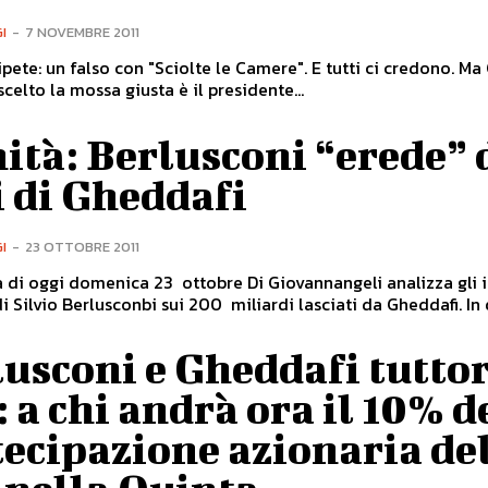
I
-
7 NOVEMBRE 2011
ripete: un falso con "Sciolte le Camere". E tutti ci credono. Ma Chi
celto la mossa giusta è il presidente...
ità: Berlusconi “erede” 
 di Gheddafi
I
-
23 OTTOBRE 2011
 di oggi domenica 23 ottobre Di Giovannangeli analizza gli i
i Silvio Berlusconbi sui 200 miliardi lasciati da Gheddafi. In 
usconi e Gheddafi tutto
: a chi andrà ora il 10% d
ecipazione azionaria de