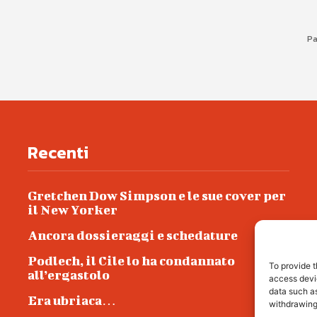
Pa
Recenti
Gretchen Dow Simpson e le sue cover per
il New Yorker
Ancora dossieraggi e schedature
Podlech, il Cile lo ha condannato
To provide t
all’ergastolo
access devic
data such as
Era ubriaca…
withdrawing