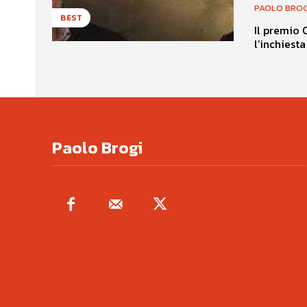
PAOLO BROG
BEST
Il premio 
l’inchiesta
Paolo Brogi