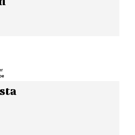
in
er
sta