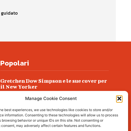
a guidato
Popolari
Gretchen Dow Simpson e le sue cover per
il New Yorker
Ancora dossieraggi e schedature
Manage Cookie Consent
Podlech, il Cile lo ha condannato
he best experiences, we use technologies like cookies to store and/or
all’ergastolo
e information. Consenting to these technologies will allow us to process
 browsing behavior or unique IDs on this site. Not consenting or
Era ubriaca…
 consent, may adversely affect certain features and functions.