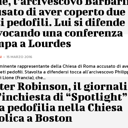
e, l’arcivescovo Barbar
sato di aver coperto due
i pedofili. Lui si difende
vocando una conferenza
mpa a Lourdes
I
-
15 MARZO 2016
minente rappresentante della Chiesa di Roma accusato di av
difendersi tocca all’arcivescovo Philippe
 Lione (Francia), che...
er Robinson, il giornali
’inchiesta di “Spotlight”
a pedofilia nella Chiesa
olica a Boston