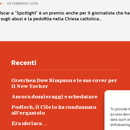
I
-
29 FEBBRAIO 2016
Oscar a “Spotlight” è un premio anche per il giornalista che h
 sugli abusi e la pedofilia nella Chiesa cattolica...
Recenti
Gretchen Dow Simpson e le sue cover per
il New Yorker
Ancora dossieraggi e schedature
Podlech, il Cile lo ha condannato
To provide t
all’ergastolo
access devic
data such as
Era ubriaca…
withdrawing