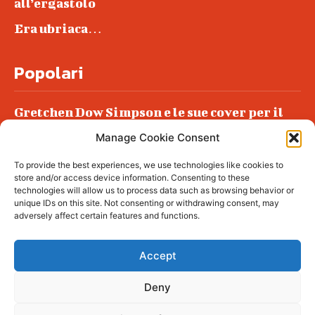
all’ergastolo
Era ubriaca…
Popolari
Gretchen Dow Simpson e le sue cover per il
New Yorker
Manage Cookie Consent
Ancora dossieraggi e schedature
To provide the best experiences, we use technologies like cookies to
Podlech, il Cile lo ha condannato
store and/or access device information. Consenting to these
all’ergastolo
technologies will allow us to process data such as browsing behavior or
unique IDs on this site. Not consenting or withdrawing consent, may
Era ubriaca…
adversely affect certain features and functions.
Accept
Deny
© tagDiv - All rights reserved. Made with
Newspaper Theme. Center Magazine is our