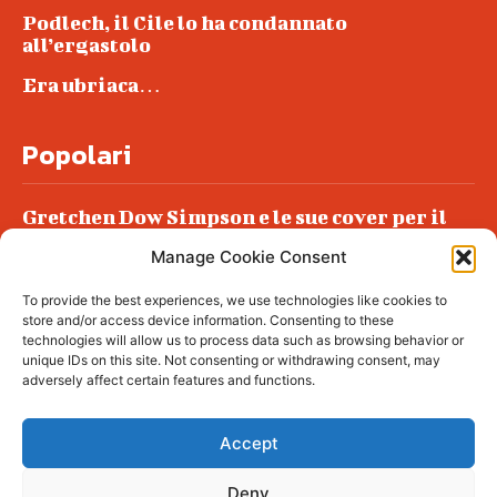
Podlech, il Cile lo ha condannato
all’ergastolo
Era ubriaca…
Popolari
Gretchen Dow Simpson e le sue cover per il
New Yorker
Manage Cookie Consent
Ancora dossieraggi e schedature
To provide the best experiences, we use technologies like cookies to
Podlech, il Cile lo ha condannato
store and/or access device information. Consenting to these
all’ergastolo
technologies will allow us to process data such as browsing behavior or
unique IDs on this site. Not consenting or withdrawing consent, may
Era ubriaca…
adversely affect certain features and functions.
Accept
Deny