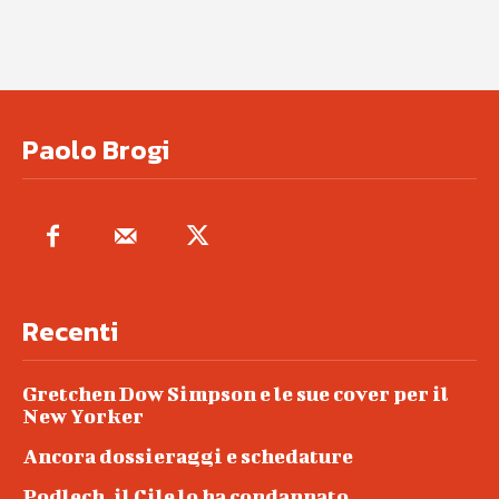
Paolo Brogi
Recenti
Gretchen Dow Simpson e le sue cover per il
New Yorker
Ancora dossieraggi e schedature
Podlech, il Cile lo ha condannato