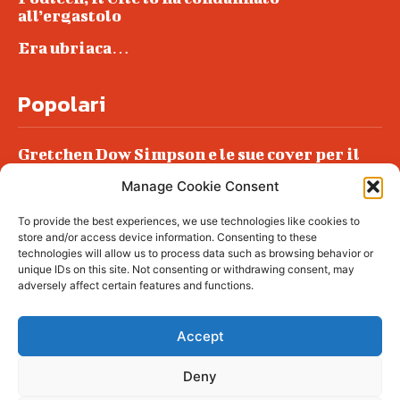
all’ergastolo
Era ubriaca…
Popolari
Gretchen Dow Simpson e le sue cover per il
New Yorker
Manage Cookie Consent
Ancora dossieraggi e schedature
To provide the best experiences, we use technologies like cookies to
Podlech, il Cile lo ha condannato
store and/or access device information. Consenting to these
all’ergastolo
technologies will allow us to process data such as browsing behavior or
unique IDs on this site. Not consenting or withdrawing consent, may
Era ubriaca…
adversely affect certain features and functions.
Accept
Deny
© tagDiv - All rights reserved. Made with
Newspaper Theme. Center Magazine is our