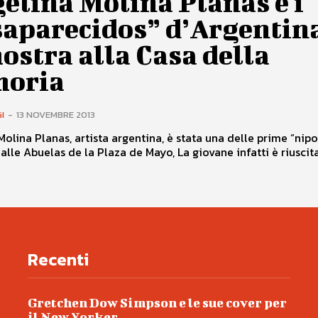
elina Molina Planas e i
saparecidos” d’Argentin
ostra alla Casa della
oria
I
-
13 NOVEMBRE 2013
Molina Planas, artista argentina, è stata una delle prime “nipo
alle Abuelas de la Plaza de Mayo, La giovane infatti è riuscita.
Recenti
Gretchen Dow Simpson e le sue cover per
il New Yorker