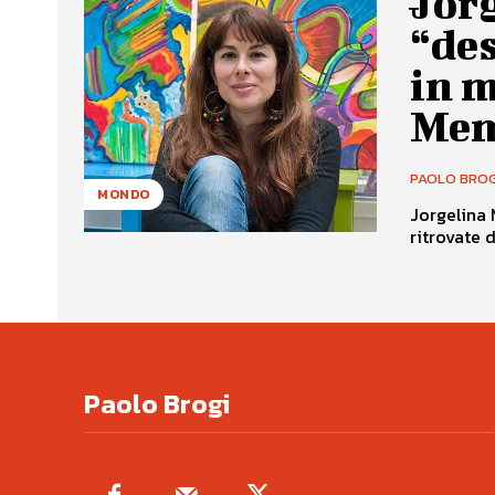
Jorg
“de
in m
Mem
PAOLO BROG
MONDO
Jorgelina 
ritrovate d
Paolo Brogi