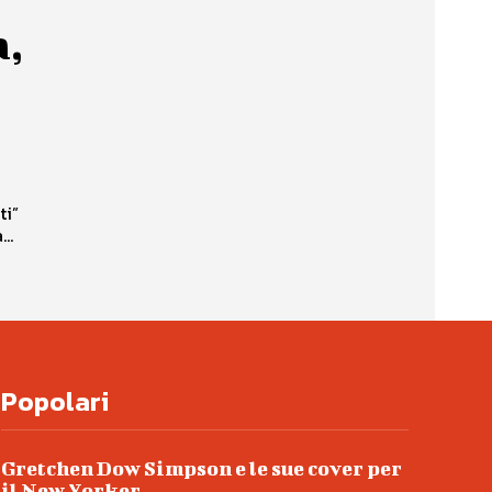
a,
ti”
..
Popolari
Gretchen Dow Simpson e le sue cover per
il New Yorker