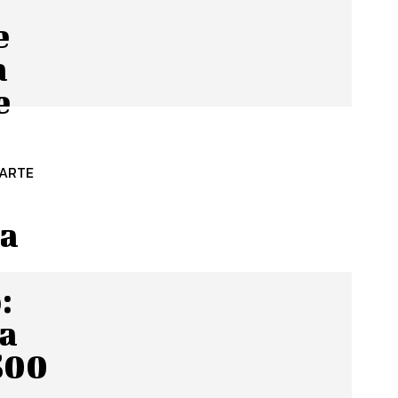
e
a
e
PARTE
da
:
na
 500