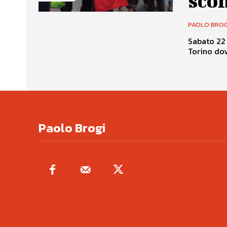
scom
PAOLO BROG
Sabato 22 
Torino dove
Paolo Brogi