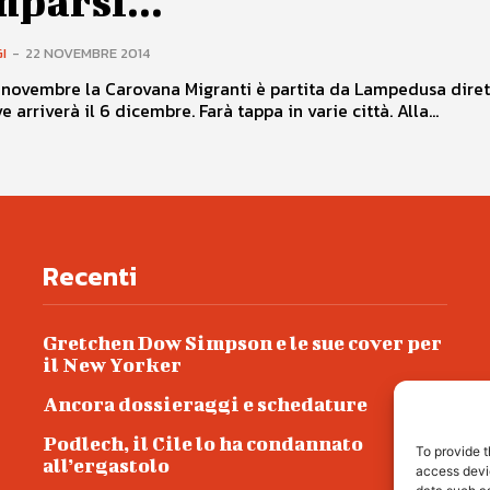
parsi...
I
-
22 NOVEMBRE 2014
novembre la Carovana Migranti è partita da Lampedusa diret
 arriverà il 6 dicembre. Farà tappa in varie città. Alla...
Recenti
Gretchen Dow Simpson e le sue cover per
il New Yorker
Ancora dossieraggi e schedature
Podlech, il Cile lo ha condannato
To provide t
all’ergastolo
access devic