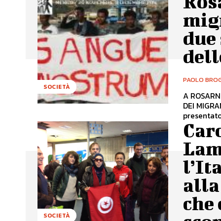
Ros
mig
due 
del
PAOLO BROG
SOCIETÀ
A ROSARN
DEI MIGRANTI Il 26 novembre a Rosarno Amnesty Inter
presentato 
Car
Lam
l’It
alla
che 
SOCIETÀ