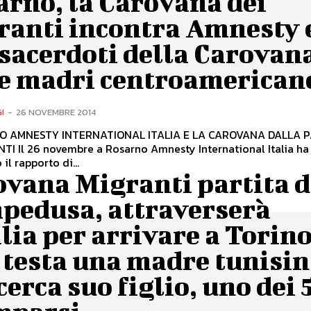
arno, la Carovana dei
ranti incontra Amnesty 
sacerdoti della Carovan
le madri centroamerican
I
-
26 NOVEMBRE 2014
O AMNESTY INTERNATIONAL ITALIA E LA CAROVANA DALLA 
national Italia ha
il rapporto di...
ovana Migranti partita 
pedusa, attraverserà
alia per arrivare a Torino
 testa una madre tunisi
cerca suo figlio, uno dei