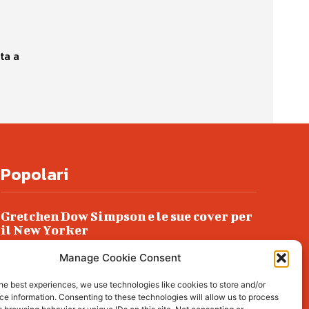
ta a
Popolari
Gretchen Dow Simpson e le sue cover per
il New Yorker
Ancora dossieraggi e schedature
Manage Cookie Consent
Podlech, il Cile lo ha condannato
he best experiences, we use technologies like cookies to store and/or
all’ergastolo
e information. Consenting to these technologies will allow us to process