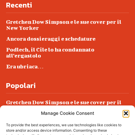
Recenti
Gretchen Dow Simpson e le sue cover per il
New Yorker
Ancora dossieraggi e schedature
Podlech, il Cile lo ha condannato
all’ergastolo
Era ubriaca…
Popolari
Gretchen Dow Simpson e le sue cover per il
New Yorker
Manage Cookie Consent
Ancora dossieraggi e schedature
To provide the best experiences, we use technologies like cookies to
Podlech, il Cile lo ha condannato
store and/or access device information. Consenting to these