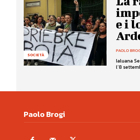
La r
impe
e i 
Ard
PAOLO BROG
SOCIETÀ
Ialuana Se
l’8 settem
Paolo Brogi