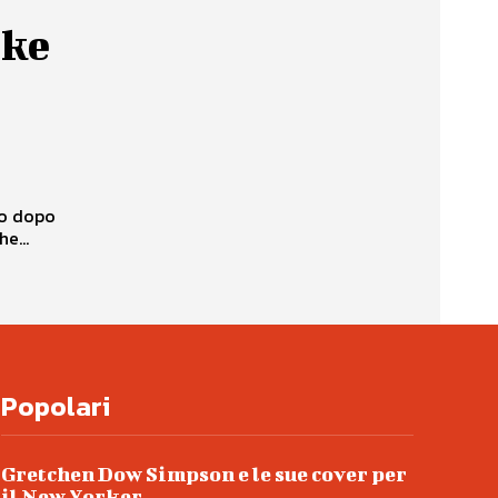
bke
to dopo
e...
Popolari
Gretchen Dow Simpson e le sue cover per
il New Yorker