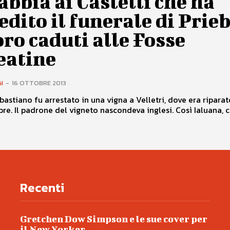
abbia ai Castelli che ha
dito il funerale di Prie
loro caduti alle Fosse
eatine
I
-
16 OTTOBRE 2013
bastiano fu arrestato in una vigna a Velletri, dove era ripara
bre. Il padrone del vigneto nascondeva inglesi. Così Ialuana, ch
Recenti
Gretchen Dow Simpson e le sue cover per
il New Yorker