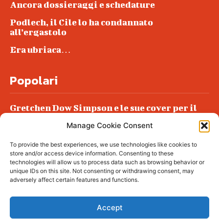
Ancora dossieraggi e schedature
Podlech, il Cile lo ha condannato
all’ergastolo
Era ubriaca…
Popolari
Gretchen Dow Simpson e le sue cover per il
New Yorker
Manage Cookie Consent
Ancora dossieraggi e schedature
To provide the best experiences, we use technologies like cookies to
Podlech, il Cile lo ha condannato
store and/or access device information. Consenting to these
all’ergastolo
technologies will allow us to process data such as browsing behavior or
unique IDs on this site. Not consenting or withdrawing consent, may
Era ubriaca…
adversely affect certain features and functions.
Accept