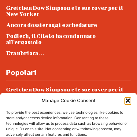
Gretchen Dow Simpson e le sue cover per il
New Yorker
Ancora dossieraggi e schedature
Podlech, il Cile lo ha condannato
all’ergastolo
Era ubriaca…
Popolari
Gretchen Dow Simpson e le sue cover per il
New Yorker
Manage Cookie Consent
Ancora dossieraggi e schedature
To provide the best experiences, we use technologies like cookies to
Podlech, il Cile lo ha condannato
store and/or access device information. Consenting to these
all’ergastolo
technologies will allow us to process data such as browsing behavior or
unique IDs on this site. Not consenting or withdrawing consent, may
Era ubriaca…
adversely affect certain features and functions.