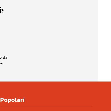
è
to da
..
Popolari