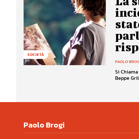
La s
inci
stat
parl
ris
SOCIETÀ
PAOLO BROG
Si Chiama 
Beppe Grill
Paolo Brogi