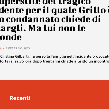
uperstite del tragico
dente per il quale Grillo 
o condannato chiede di
argli. Ma lui non le
ponde
I
-
6 FEBBRAIO 2013
Cristina Gilberti, ha perso la famiglia nell’incidente provoca
o, lei si salvò, ora dopo trent’anni chiede a Grillo un incontro..
Recenti