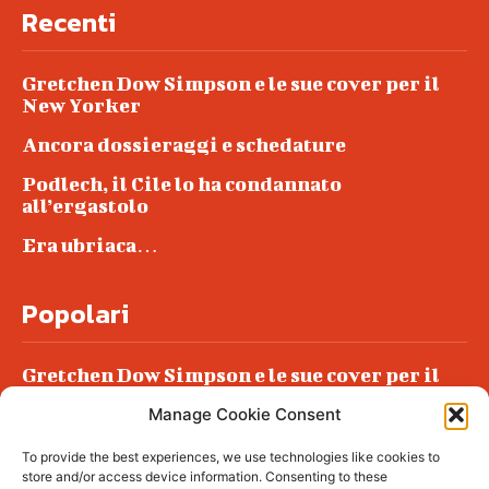
Recenti
Gretchen Dow Simpson e le sue cover per il
New Yorker
Ancora dossieraggi e schedature
Podlech, il Cile lo ha condannato
all’ergastolo
Era ubriaca…
Popolari
Gretchen Dow Simpson e le sue cover per il
New Yorker
Manage Cookie Consent
Ancora dossieraggi e schedature
To provide the best experiences, we use technologies like cookies to
Podlech, il Cile lo ha condannato
store and/or access device information. Consenting to these