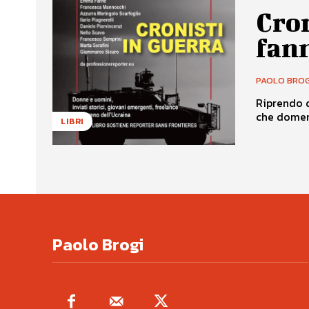
Cron
fan
PAOLO BROG
Riprendo d
che domeni
LIBRI
Paolo Brogi