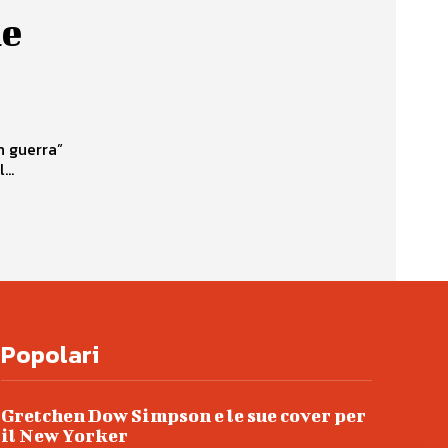
he
n guerra”
..
Popolari
Gretchen Dow Simpson e le sue cover per
il New Yorker