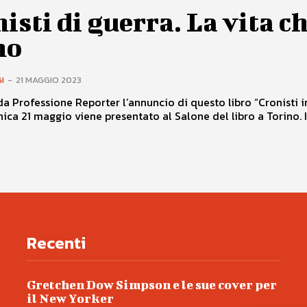
isti di guerra. La vita c
no
I
-
21 MAGGIO 2023
a Professione Reporter l’annuncio di questo libro “Cronisti i
ca 21 maggio viene presentato al Salone del libro a Torino. Il.
Recenti
Gretchen Dow Simpson e le sue cover per
il New Yorker