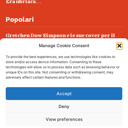
Era ubriaca…
Popolari
Gretchen Dow Simpson e le sue cover per il
New Yorker
Manage Cookie Consent
Ancora dossieraggi e schedature
To provide the best experiences, we use technologies like cookies to
Podlech, il Cile lo ha condannato
store and/or access device information. Consenting to these
all’ergastolo
technologies will allow us to process data such as browsing behavior or
unique IDs on this site. Not consenting or withdrawing consent, may
Era ubriaca…
adversely affect certain features and functions.
Accept
Deny
© tagDiv - All rights reserved. Made with
Newspaper Theme. Center Magazine is our
complete News Portal about living, lifestyle,
View preferences
fashion and wellness. Take your time and
immerse yourself in this amazing