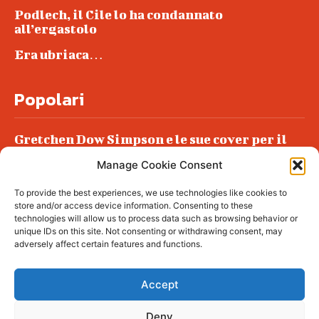
Podlech, il Cile lo ha condannato
all’ergastolo
Era ubriaca…
Popolari
Gretchen Dow Simpson e le sue cover per il
New Yorker
Manage Cookie Consent
Ancora dossieraggi e schedature
To provide the best experiences, we use technologies like cookies to
Podlech, il Cile lo ha condannato
store and/or access device information. Consenting to these
all’ergastolo
technologies will allow us to process data such as browsing behavior or
unique IDs on this site. Not consenting or withdrawing consent, may
Era ubriaca…
adversely affect certain features and functions.
Accept
Deny