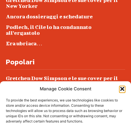
Gretchen Dow Simpson e le sue cover per il
New Yorker
Ancora dossieraggi e schedature
Podlech, il Cile lo ha condannato
all’ergastolo
Era ubriaca…
Popolari
Gretchen Dow Simpson e le sue cover per il
New Yorker
Manage Cookie Consent
Ancora dossieraggi e schedature
To provide the best experiences, we use technologies like cookies to
Podlech, il Cile lo ha condannato
store and/or access device information. Consenting to these
all’ergastolo
technologies will allow us to process data such as browsing behavior or
unique IDs on this site. Not consenting or withdrawing consent, may
Era ubriaca…
adversely affect certain features and functions.