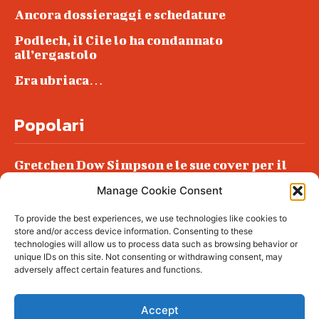
Ancora dossieraggi e schedature
Podlech, il Cile lo ha condannato
all’ergastolo
Era ubriaca…
Popolari
Gretchen Dow Simpson e le sue cover per il
New Yorker
Manage Cookie Consent
Ancora dossieraggi e schedature
To provide the best experiences, we use technologies like cookies to
Podlech, il Cile lo ha condannato
store and/or access device information. Consenting to these
all’ergastolo
technologies will allow us to process data such as browsing behavior or
unique IDs on this site. Not consenting or withdrawing consent, may
Era ubriaca…
adversely affect certain features and functions.
Accept