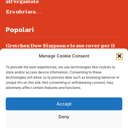
all’ergastolo
Era ubriaca…
Popolari
Gretchen Dow Simpson e le sue cover per il
New Yorker
Manage Cookie Consent
Ancora dossieraggi e schedature
To provide the best experiences, we use technologies like cookies to
Podlech, il Cile lo ha condannato
store and/or access device information. Consenting to these
all’ergastolo
technologies will allow us to process data such as browsing behavior or
unique IDs on this site. Not consenting or withdrawing consent, may
Era ubriaca…
adversely affect certain features and functions.
Accept
Deny
© tagDiv - All rights reserved. Made with
Newspaper Theme. Center Magazine is our