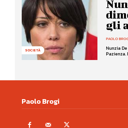
Nun
dime
gli 
PAOLO BROG
Nunzia De 
SOCIETÀ
Pazienza. 
Paolo Brogi