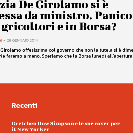
zia De Girolamo si è
ssa da ministro. Panico
agricoltori e in Borsa?
I
-
26 GENNAIO 2014
Girolamo offesissima col governo che non la tutela si è dime
Ne faremo a meno. Speriamo che la Borsa lunedì all'apertura..
Recenti
Gretchen Dow Simpson e le sue cover per
il New Yorker