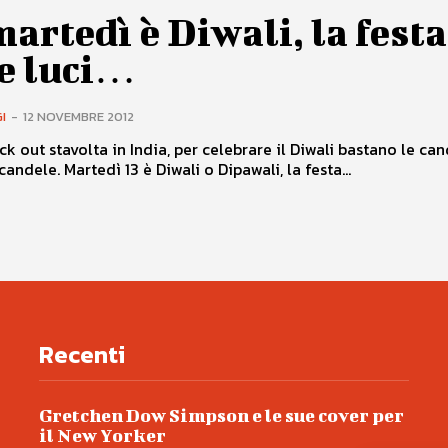
artedì è Diwali, la festa
le luci…
I
-
12 NOVEMBRE 2012
ck out stavolta in India, per celebrare il Diwali bastano le can
candele. Martedì 13 è Diwali o Dipawali, la festa...
Recenti
Gretchen Dow Simpson e le sue cover per
il New Yorker