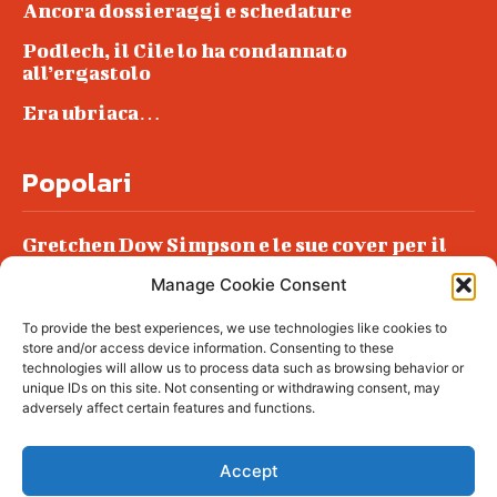
Ancora dossieraggi e schedature
Podlech, il Cile lo ha condannato
all’ergastolo
Era ubriaca…
Popolari
Gretchen Dow Simpson e le sue cover per il
New Yorker
Manage Cookie Consent
Ancora dossieraggi e schedature
To provide the best experiences, we use technologies like cookies to
Podlech, il Cile lo ha condannato
store and/or access device information. Consenting to these
all’ergastolo
technologies will allow us to process data such as browsing behavior or
unique IDs on this site. Not consenting or withdrawing consent, may
Era ubriaca…
adversely affect certain features and functions.
Accept