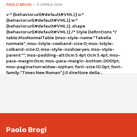
PAOLO BROGI
-
11 APRILE 2014
v:* {behavior:url(#default#VML);} o:*
{behavior:url(#default#VML);} w:*
{behavior:url(#default#VML);} .shape
{behavior:url(#default#VML);} /* Style Definitions */
table.MsoNormalTable {mso-style-name:"Tabella
normale"; mso-tstyle-rowband-size:0; mso-tstyle-
colband-size:0; mso-style-noshow:yes; mso-style-
parent:""; mso-padding-alt:0cm 5.4pt 0cm 5.4pt; mso-
para-margin:0cm; mso-para-margin-bottom:.0001pt;
mso-pagination:widow-orphan; font-size:10.0pt; font-
family:"Times New Roman";} Il direttore della...
Paolo Brogi