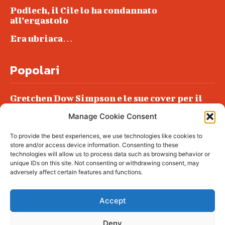
Podlech, il Cile lo ha condannato
all’ergastolo
Era ubriaca…
Popolari
Gretchen Dow Simpson e le sue cover per il
New Yorker
Manage Cookie Consent
Ancora dossieraggi e schedature
To provide the best experiences, we use technologies like cookies to
Podlech, il Cile lo ha condannato
store and/or access device information. Consenting to these
all’ergastolo
technologies will allow us to process data such as browsing behavior or
unique IDs on this site. Not consenting or withdrawing consent, may
Era ubriaca…
adversely affect certain features and functions.
Accept
Deny