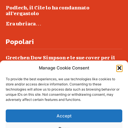
Podlech, il Cile lo ha condannato
all’ergastolo
Era ubriaca…
Popolari
Gretchen Dow Simpson e le sue cover per il
New Yorker
Manage Cookie Consent
Ancora dossieraggi e schedature
To provide the best experiences, we use technologies like cookies to
Podlech, il Cile lo ha condannato
store and/or access device information. Consenting to these
all’ergastolo
technologies will allow us to process data such as browsing behavior or
unique IDs on this site. Not consenting or withdrawing consent, may
Era ubriaca…
adversely affect certain features and functions.
Accept