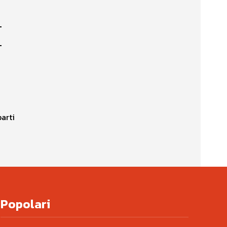
i
i
arti
Popolari