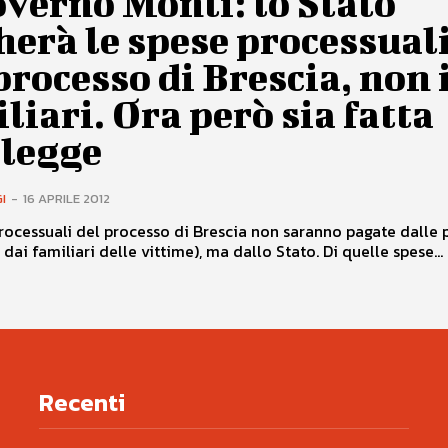
overno Monti: lo Stato
erà le spese processual
processo di Brescia, non 
liari. Ora però sia fatta
 legge
I
-
16 APRILE 2012
rocessuali del processo di Brescia non saranno pagate dalle p
è dai familiari delle vittime), ma dallo Stato. Di quelle spese...
Recenti