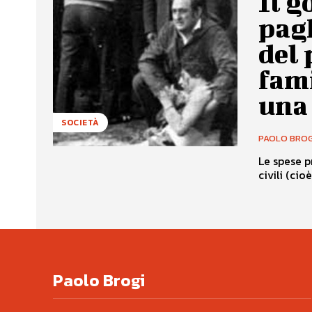
Il g
pagh
del 
fami
una
SOCIETÀ
PAOLO BROG
Le spese p
civili (cio
Paolo Brogi