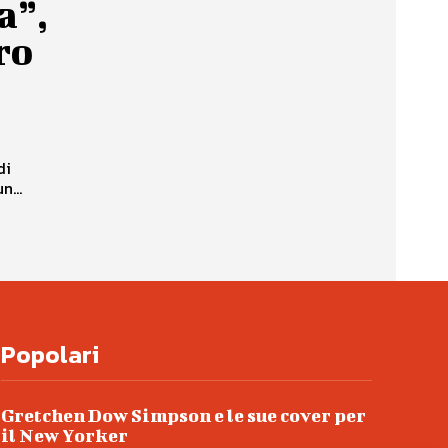
a”,
ro
di
n...
Popolari
Gretchen Dow Simpson e le sue cover per
il New Yorker