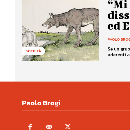
“Mi 
diss
ed E
PAOLO BROG
Se un grupp
SOCIETÀ
aderenti a
Paolo Brogi