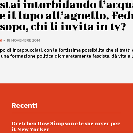
stai intorbidando l’acqu
e il lupo all’agnello. Fed
sopo, chi li invita in tv?
I
-
18 NOVEMBRE 2014
o di incappucciati, con la fortissima possibilità che si tratti 
 una formazione politica dichiaratamente fascista, dà vita a u
Recenti
Gretchen Dow Simpson e le sue cover per
il New Yorker