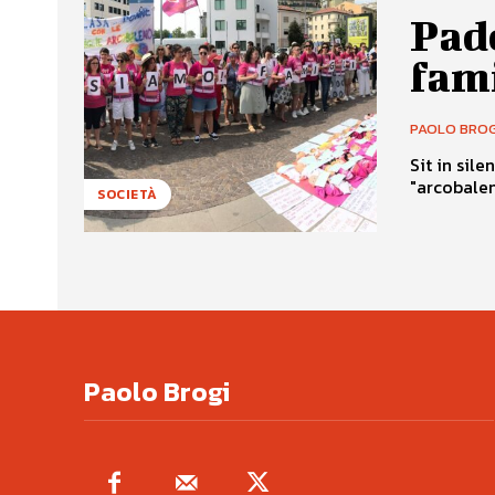
Pado
fam
PAOLO BROG
Sit in sil
"arcobalen
SOCIETÀ
Paolo Brogi