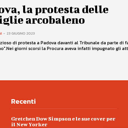
va, la protesta delle
iglie arcobaleno
I
-
23 GIUGNO 2023
enzioso di protesta a Padova davanti al Tribunale da parte di f
o".Nei giorni scorsi la Procura aveva infatti impugnato gli atti
Recenti
Gretchen Dow Simpson e le sue cover per
il New Yorker