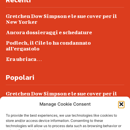
Gretchen Dow Simpson e le sue cover per il
New Yorker
Ancora dossieraggi e schedature
Podlech, il Cile lo ha condannato
all’ergastolo
Era ubriaca…
Popolari
Gretchen Dow Simpson e le sue cover per il
New Yorker
Manage Cookie Consent
Ancora dossieraggi e schedature
To provide the best experiences, we use technologies like cookies to
Podlech, il Cile lo ha condannato
store and/or access device information. Consenting to these
all’ergastolo
technologies will allow us to process data such as browsing behavior or