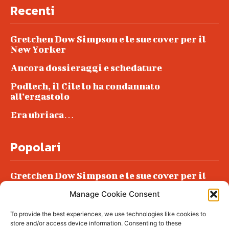
Recenti
Gretchen Dow Simpson e le sue cover per il
New Yorker
Ancora dossieraggi e schedature
Podlech, il Cile lo ha condannato
all’ergastolo
Era ubriaca…
Popolari
Gretchen Dow Simpson e le sue cover per il
New Yorker
Manage Cookie Consent
Ancora dossieraggi e schedature
To provide the best experiences, we use technologies like cookies to
Podlech, il Cile lo ha condannato
store and/or access device information. Consenting to these