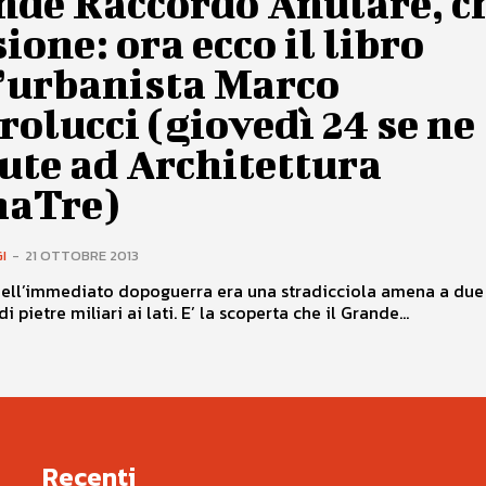
nde Raccordo Anulare, c
ione: ora ecco il libro
l’urbanista Marco
rolucci (giovedì 24 se ne
ute ad Architettura
aTre)
I
-
21 OTTOBRE 2013
 nell’immediato dopoguerra era una stradicciola amena a due 
i pietre miliari ai lati. E’ la scoperta che il Grande...
Recenti