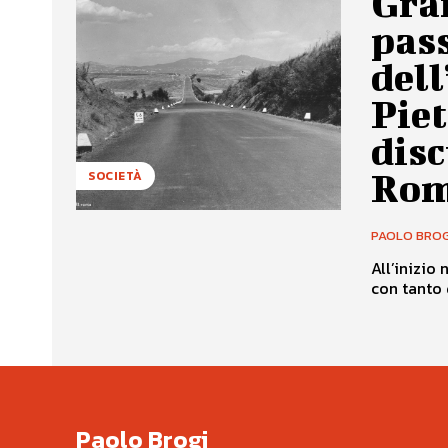
Gra
pass
del
Piet
disc
Rom
SOCIETÀ
PAOLO BROG
All’inizio
con tanto d
Paolo Brogi