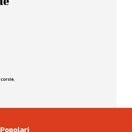
he
corsie,
Popolari