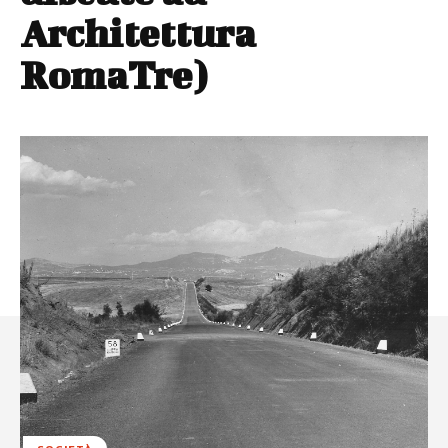
Architettura
RomaTre)