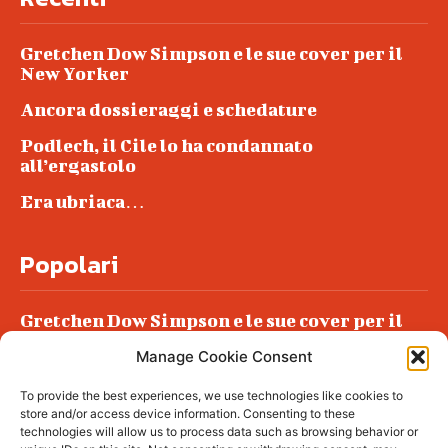
Gretchen Dow Simpson e le sue cover per il
New Yorker
Ancora dossieraggi e schedature
Podlech, il Cile lo ha condannato
all’ergastolo
Era ubriaca…
Popolari
Gretchen Dow Simpson e le sue cover per il
New Yorker
Manage Cookie Consent
Ancora dossieraggi e schedature
To provide the best experiences, we use technologies like cookies to
Podlech, il Cile lo ha condannato
store and/or access device information. Consenting to these
all’ergastolo
technologies will allow us to process data such as browsing behavior or