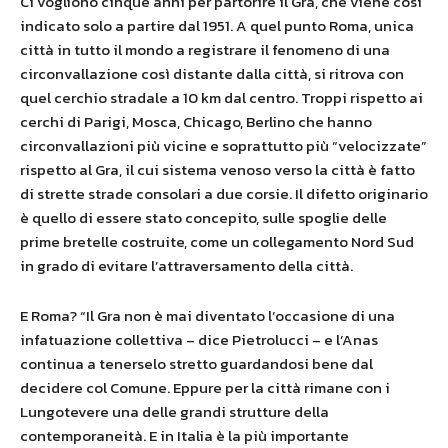
Ci vogliono cinque anni per partorire il Gra, che viene così
indicato solo a partire dal 1951. A quel punto Roma, unica
città in tutto il mondo a registrare il fenomeno di una
circonvallazione così distante dalla città, si ritrova con
quel cerchio stradale a 10 km dal centro. Troppi rispetto ai
cerchi di Parigi, Mosca, Chicago, Berlino che hanno
circonvallazioni più vicine e soprattutto più “velocizzate”
rispetto al Gra, il cui sistema venoso verso la città è fatto
di strette strade consolari a due corsie. Il difetto originario
è quello di essere stato concepito, sulle spoglie delle
prime bretelle costruite, come un collegamento Nord Sud
in grado di evitare l’attraversamento della città.
E Roma? “Il Gra non è mai diventato l’occasione di una
infatuazione collettiva – dice Pietrolucci
– e l’Anas
continua a tenerselo stretto guardandosi bene dal
decidere col Comune. Eppure per la città rimane con i
Lungotevere una delle grandi strutture della
contemporaneità. E in Italia è la più importante