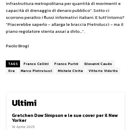
infrastruttura metropolitana per quantità di movimenti e
capacità di drenaggio di denaro pubblico”. Sotto ci
scorrono peraltro i flussi informativi italiani. E tutt’intorno?
“Piacerebbe saperlo – allarga le braccia Pietrolucci – ma il
piano regolatore stenta assai a dirlo…”.
Paolo Brogi
TAGS
Franco Cellini
Franco Purini
Giovanni Caudo
Gra
Marco Pietrolucci
Michele Civita
Vittorio Vidotto
Ultimi
Gretchen Dow Simpson e le sue cover per il New
Yorker
16 Aprile 2025