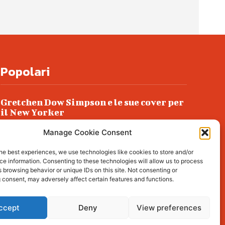
Popolari
Gretchen Dow Simpson e le sue cover per
il New Yorker
Ancora dossieraggi e schedature
Manage Cookie Consent
Podlech, il Cile lo ha condannato
he best experiences, we use technologies like cookies to store and/or
all’ergastolo
e information. Consenting to these technologies will allow us to process
 browsing behavior or unique IDs on this site. Not consenting or
Era ubriaca…
 consent, may adversely affect certain features and functions.
ccept
Deny
View preferences