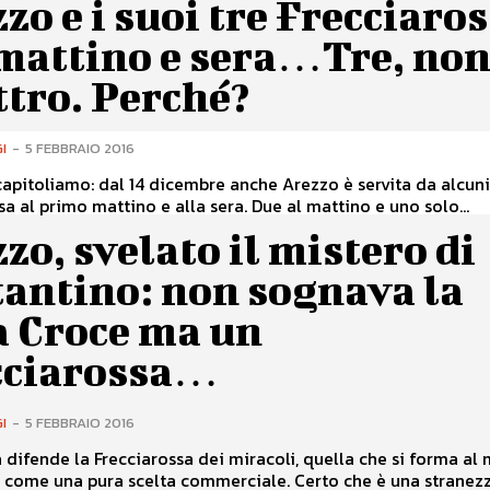
zo e i suoi tre Frecciaro
 mattino e sera…Tre, no
tro. Perché?
I
-
5 FEBBRAIO 2016
apitoliamo: dal 14 dicembre anche Arezzo è servita da alcun
sa al primo mattino e alla sera. Due al mattino e uno solo...
zo, svelato il mistero di
tantino: non sognava la
a Croce ma un
cciarossa…
I
-
5 FEBBRAIO 2016
ad Arezzo, come una pura scelta commerciale. Certo che è un