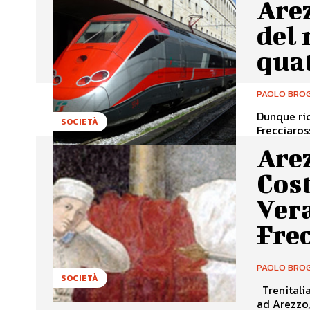
Arez
del
quat
PAOLO BROG
Dunque ric
SOCIETÀ
Frecciaros
Arez
Cos
Ver
Fre
PAOLO BROG
SOCIETÀ
Trenitalia difende la Frecciarossa dei miracoli, quella che si forma al mattino