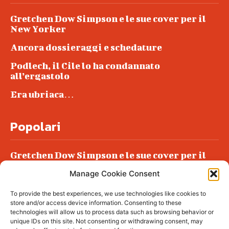
Gretchen Dow Simpson e le sue cover per il
New Yorker
Ancora dossieraggi e schedature
Podlech, il Cile lo ha condannato
all’ergastolo
Era ubriaca…
Popolari
Gretchen Dow Simpson e le sue cover per il
New Yorker
Manage Cookie Consent
Ancora dossieraggi e schedature
To provide the best experiences, we use technologies like cookies to
Podlech, il Cile lo ha condannato
store and/or access device information. Consenting to these
all’ergastolo
technologies will allow us to process data such as browsing behavior or
unique IDs on this site. Not consenting or withdrawing consent, may