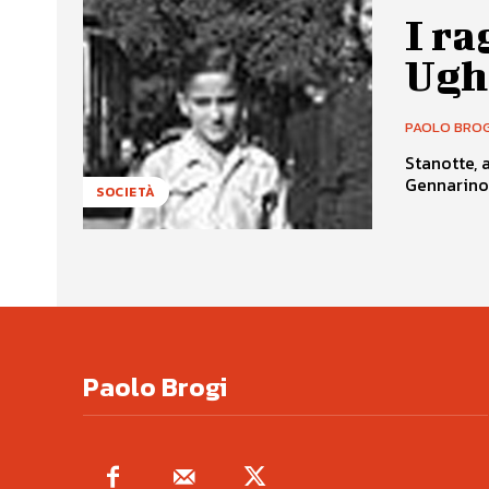
I ra
Ugh
PAOLO BROG
Stanotte, 
Gennarino 
SOCIETÀ
Paolo Brogi