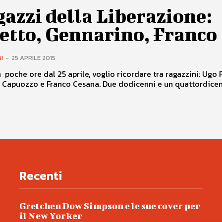
gazzi della Liberazione:
etto, Gennarino, Franco
I
-
25 APRILE 2015
a poche ore dal 25 aprile, voglio ricordare tra ragazzini: Ugo 
Capuozzo e Franco Cesana. Due dodicenni e un quattordicenne
Recenti
Gretchen Dow Simpson e le sue cover per
il New Yorker