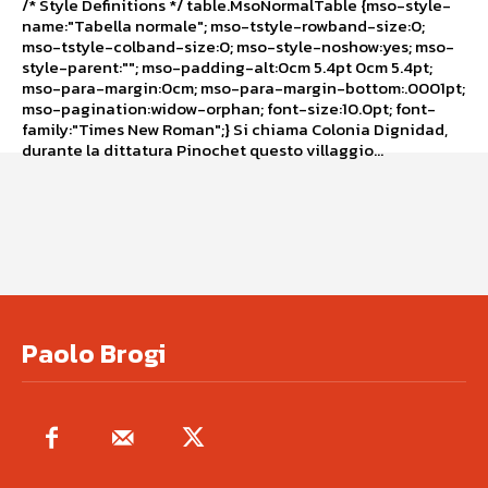
/* Style Definitions */ table.MsoNormalTable {mso-style-
name:"Tabella normale"; mso-tstyle-rowband-size:0;
mso-tstyle-colband-size:0; mso-style-noshow:yes; mso-
style-parent:""; mso-padding-alt:0cm 5.4pt 0cm 5.4pt;
mso-para-margin:0cm; mso-para-margin-bottom:.0001pt;
mso-pagination:widow-orphan; font-size:10.0pt; font-
family:"Times New Roman";} Si chiama Colonia Dignidad,
durante la dittatura Pinochet questo villaggio...
Paolo Brogi