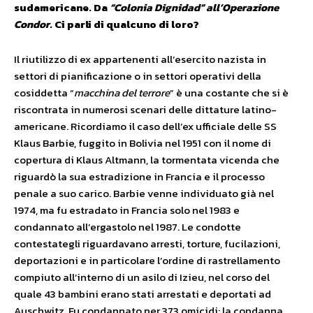
sudamericane. Da
“Colonia Dignidad” all’Operazione
Condor
. Ci parli di qualcuno di loro?
Il riutilizzo di ex appartenenti all’esercito nazista in
settori di pianificazione o in settori operativi della
cosiddetta “
macchina del terrore
” è una costante che si è
riscontrata in numerosi scenari delle dittature latino-
americane. Ricordiamo il caso dell’ex ufficiale delle SS
Klaus Barbie, fuggito in Bolivia nel 1951 con il nome di
copertura di Klaus Altmann, la tormentata vicenda che
riguardò la sua estradizione in Francia e il processo
penale a suo carico. Barbie venne individuato già nel
1974, ma fu estradato in Francia solo nel 1983 e
condannato all’ergastolo nel 1987. Le condotte
contestategli riguardavano arresti, torture, fucilazioni,
deportazioni e in particolare l’ordine di rastrellamento
compiuto all’interno di un asilo di Izieu, nel corso del
quale 43 bambini erano stati arrestati e deportati ad
Auschwitz. Fu condannato per 373 omicidi: la condanna