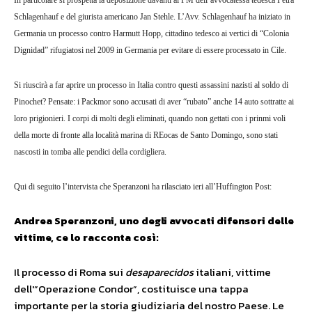
In particolare si prospetta la deposizione davanti al PM dell’avvocatessa tedesca Petra
Schlagenhauf e del giurista americano Jan Stehle. L’Avv. Schlagenhauf ha iniziato in
Germania un processo contro Harmutt Hopp, cittadino tedesco ai vertici di “Colonia
Dignidad” rifugiatosi nel 2009 in Germania per evitare di essere processato in Cile.
Si riuscirà a far aprire un processo in Italia contro questi assassini nazisti al soldo di
Pinochet? Pensate: i Packmor sono accusati di aver “rubato” anche 14 auto sottratte ai
loro prigionieri. I corpi di molti degli eliminati, quando non gettati con i prinmi voli
della morte di fronte alla località marina di REocas de Santo Domingo, sono stati
nascosti in tomba alle pendici della cordigliera.
Qui di seguito l’intervista che Speranzoni ha rilasciato ieri all’Huffington Post:
Andrea Speranzoni, uno degli avvocati difensori delle
vittime, ce lo racconta così:
Il processo di Roma sui
desaparecidos
italiani, vittime
dell'”Operazione Condor”, costituisce una tappa
importante per la storia giudiziaria del nostro Paese. Le