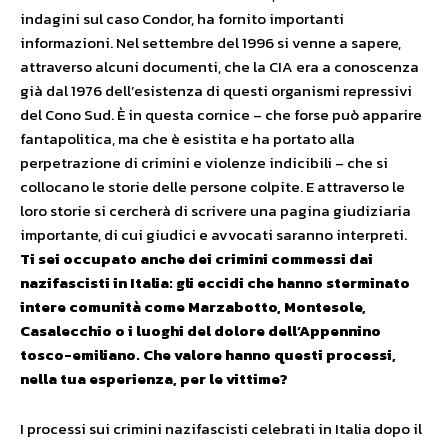
indagini sul caso Condor, ha fornito importanti
informazioni. Nel settembre del 1996 si venne a sapere,
attraverso alcuni documenti, che la CIA era a conoscenza
già dal 1976 dell’esistenza di questi organismi repressivi
del Cono Sud. È in questa cornice – che forse può apparire
fantapolitica, ma che è esistita e ha portato alla
perpetrazione di crimini e violenze indicibili – che si
collocano le storie delle persone colpite. E attraverso le
loro storie si cercherà di scrivere una pagina giudiziaria
importante, di cui giudici e avvocati saranno interpreti.
Ti sei occupato anche dei crimini commessi dai
nazifascisti in Italia: gli eccidi che hanno sterminato
intere comunità come Marzabotto, Montesole,
Casalecchio o i luoghi del dolore dell’Appennino
tosco-emiliano. Che valore hanno questi processi,
nella tua esperienza, per le vittime?
I processi sui crimini nazifascisti celebrati in Italia dopo il