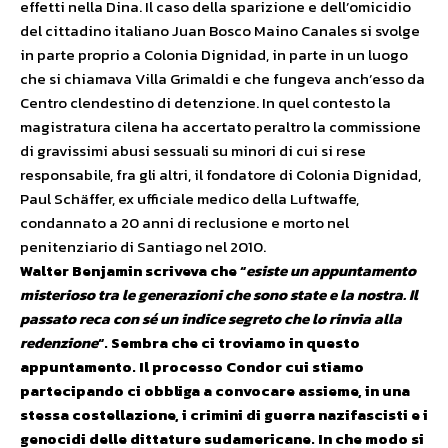
effetti nella Dina. Il caso della sparizione e dell’omicidio
del cittadino italiano Juan Bosco Maino Canales si svolge
in parte proprio a Colonia Dignidad, in parte in un luogo
che si chiamava Villa Grimaldi e che fungeva anch’esso da
Centro clendestino di detenzione. In quel contesto la
magistratura cilena ha accertato peraltro la commissione
di gravissimi abusi sessuali su minori di cui si rese
responsabile, fra gli altri, il fondatore di Colonia Dignidad,
Paul Schäffer, ex ufficiale medico della Luftwaffe,
condannato a 20 anni di reclusione e morto nel
penitenziario di Santiago nel 2010.
Walter Benjamin scriveva che “
esiste un appuntamento
misterioso tra le generazioni che sono state e la nostra. Il
passato reca con sé un indice segreto che lo rinvia alla
redenzione
“. Sembra che ci troviamo in questo
appuntamento. Il processo Condor cui stiamo
partecipando ci obbliga a convocare assieme, in una
stessa costellazione, i crimini di guerra nazifascisti e i
genocidi delle dittature sudamericane. In che modo si