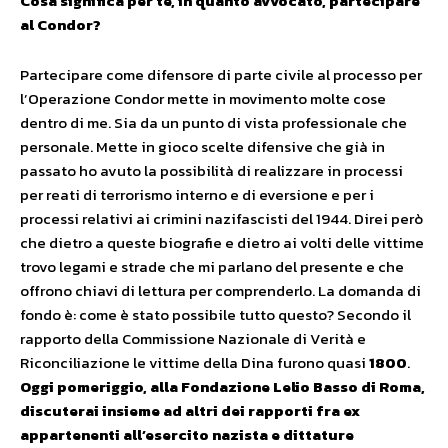
Cosa significa per te, in quanto avvocato, partecipare
al Condor?
Partecipare come difensore di parte civile al processo per
l’Operazione Condor mette in movimento molte cose
dentro di me. Sia da un punto di vista professionale che
personale. Mette in gioco scelte difensive che già in
passato ho avuto la possibilità di realizzare in processi
per reati di terrorismo interno e di eversione e per i
processi relativi ai crimini nazifascisti del 1944. Direi però
che dietro a queste biografie e dietro ai volti delle vittime
trovo legami e strade che mi parlano del presente e che
offrono chiavi di lettura per comprenderlo. La domanda di
fondo è: come è stato possibile tutto questo? Secondo il
rapporto della Commissione Nazionale di Verità e
Riconciliazione le vittime della Dina furono quasi
1800
.
Oggi pomeriggio, alla Fondazione Lelio Basso di Roma,
discuterai insieme ad altri dei rapporti fra ex
appartenenti all’esercito nazista e dittature