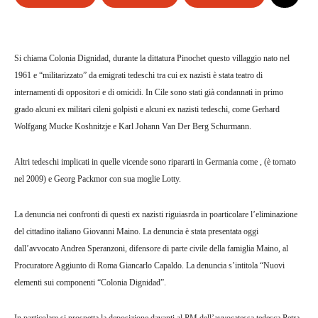
Si chiama Colonia Dignidad, durante la dittatura Pinochet questo villaggio nato nel
1961 e “militarizzato” da emigrati tedeschi
tra cui ex nazisti è stata teatro di
internamenti di oppositori e di omicidi. In Cile sono stati già condannati in primo
grado
alcuni ex militari cileni golpisti e alcuni ex nazisti tedeschi, come Gerhard
Wolfgang Mucke Koshnitzje e Karl Johann Van Der Berg Schurmann.
Altri tedeschi implicati in quelle vicende sono ripararti in Germania
come , (è tornato
nel 2009) e Georg Packmor con sua moglie Lotty.
La denuncia nei
confronti di questi ex nazisti riguiasrda in poarticolare l’eliminazione
del
cittadino italiano Giovanni Maino. La denuncia
è stata presentata oggi
dall’avvocato Andrea Speranzoni, difensore di parte civile della famiglia Maino, al
Procuratore Aggiunto di Roma Giancarlo Capaldo. La denuncia s’intitola “Nuovi
elementi sui componenti “Colonia Dignidad”.