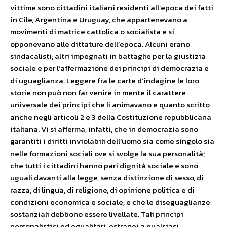
vittime sono cittadini italiani residenti all’epoca dei fatti
in Cile, Argentina e Uruguay, che appartenevano a
movimenti di matrice cattolica o socialista e si
opponevano alle dittature dell’epoca. Alcuni erano
sindacalisti; altri impegnati in battaglie per la giustizia
sociale e per l’affermazione dei principi di democrazia e
di uguaglianza. Leggere fra le carte d’indagine le loro
storie non può non far venire in mente il carattere
universale dei principi che li animavano e quanto scritto
anche negli articoli 2 e 3 della Costituzione repubblicana
italiana. Vi si afferma, infatti, che in democrazia sono
garantiti i diritti inviolabili dell’uomo sia come singolo sia
nelle formazioni sociali ove si svolge la sua personalità;
che tutti i cittadini hanno pari dignità sociale e sono
uguali davanti alla legge, senza distinzione di sesso, di
razza, di lingua, di religione, di opinione politica e di
condizioni economica e sociale; e che le diseguaglianze
sostanziali debbono essere livellate. Tali principi
personalistici ed egualitari, estranei a qualsiasi