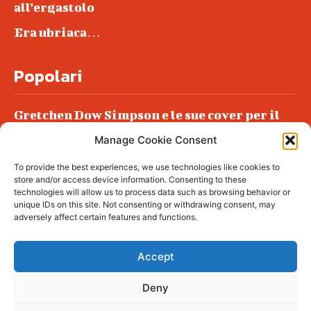
all’ergastolo
Era ubriaca…
Popolari
Gretchen Dow Simpson e le sue cover per il
New Yorker
Manage Cookie Consent
Ancora dossieraggi e schedature
To provide the best experiences, we use technologies like cookies to
Podlech, il Cile lo ha condannato
store and/or access device information. Consenting to these
all’ergastolo
technologies will allow us to process data such as browsing behavior or
unique IDs on this site. Not consenting or withdrawing consent, may
Era ubriaca…
adversely affect certain features and functions.
Accept
Deny
© tagDiv - All rights reserved. Made with
Newspaper Theme. Center Magazine is our