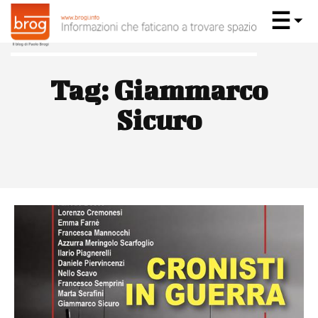
Tag:
Giammarco
Sicuro