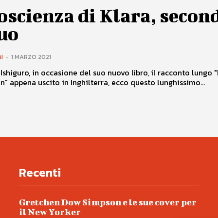
oscienza di Klara, secon
uo
I
-
1 MARZO 2021
Ishiguro, in occasione del suo nuovo libro, il racconto lungo 
n" appena uscito in Inghilterra, ecco questo lunghissimo...
Recenti
Gretchen Dow Simpson e le sue cover per
il New Yorker