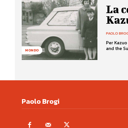
La c
Kaz
PAOLO BROG
Per Kazuo 
and the Su
MONDO
Paolo Brogi