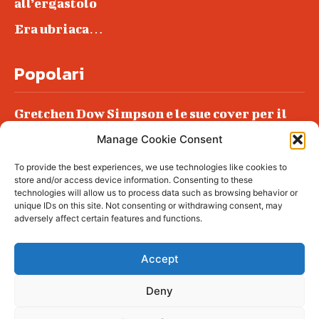
all’ergastolo
Era ubriaca…
Popolari
Gretchen Dow Simpson e le sue cover per il
New Yorker
Manage Cookie Consent
Ancora dossieraggi e schedature
To provide the best experiences, we use technologies like cookies to
Podlech, il Cile lo ha condannato
store and/or access device information. Consenting to these
all’ergastolo
technologies will allow us to process data such as browsing behavior or
unique IDs on this site. Not consenting or withdrawing consent, may
Era ubriaca…
adversely affect certain features and functions.
Accept
Deny
© tagDiv - All rights reserved. Made with
Newspaper Theme. Center Magazine is our